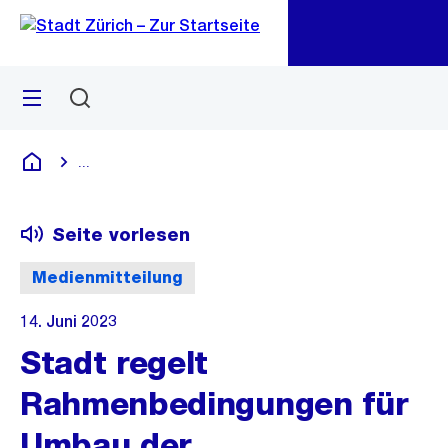
Zu
Zu
Sprunglink
Navigation
Menü
Suchen
M
öf
...
Blende alle Breadcrumbs ein
Deutsch
Seite vorlesen
Medienmitteilung
14. Juni 2023
Stadt regelt
Rahmenbedingungen für
Umbau der