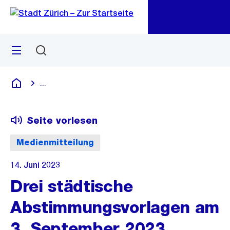
Zu
Zu
Sprunglink
Navigation
Menü
Suchen
M
öf
...
Blende alle Breadcrumbs ein
Deutsch
Seite vorlesen
Medienmitteilung
14. Juni 2023
Drei städtische
Abstimmungsvorlagen am
3. September 2023