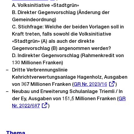
A. Volksinitiative «Stadtgrün»
B. Direkter Gegenvorschlag (Änderung der
Gemeindeordnung)
C. Stichfrage: Welche der beiden Vorlagen soll in
Kraft treten, falls sowohl die Volksinitiative
«Stadtgrün» (A) als auch der direkte
Gegenvorschlag (B) angenommen werden?
D. Indirekter Gegenvorschlag (Rahmenkredit von
130 Millionen Franken)
Dritte Verbrennungslinie
Kehrichtverwertungsanlage Hagenholz, Ausgaben
von 367 Millionen Franken (
Externer
GR Nr. 2023/16
)
Neubau und Erweiterung Schulanlage Triemli / In
Link:
der Ey, Ausgaben von 151,5 Millionen Franken (
Extern
GR
Nr. 2022/687
)
Link:
Weitere
Thema