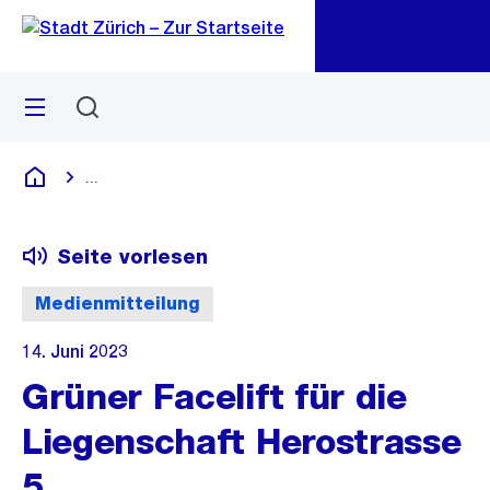
Zu
Zu
Sprunglink
Navigation
Menü
Suchen
M
öf
...
Blende alle Breadcrumbs ein
Deutsch
Seite vorlesen
Medienmitteilung
14. Juni 2023
Grüner Facelift für die
Liegenschaft Herostrasse
5