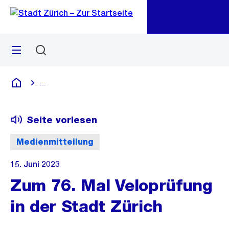
Zu
Zu
Sprunglink
Navigation
Menü
Suchen
M
öf
...
Blende alle Breadcrumbs ein
Deutsch
Seite vorlesen
Medienmitteilung
15. Juni 2023
Zum 76. Mal Veloprüfung
in der Stadt Zürich