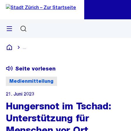
Zu
Zu
Sprunglink
Navigation
Menü
Suchen
M
öf
...
Blende alle Breadcrumbs ein
Deutsch
Seite vorlesen
Medienmitteilung
21. Juni 2023
Hungersnot im Tschad:
Unterstützung für
Menschen vor Ort