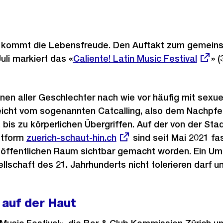
kommt die Lebensfreude. Den Auftakt zum gemeins
i markiert das «
Externer
Caliente! Latin Music Festival
» (
Link:
en aller Geschlechter nach wie vor häufig mit sexue
reicht vom sogenannten Catcalling, also dem Nachpfei
s zu körperlichen Übergriffen. Auf der von der Stadt
ttform
Externer
zuerich-schaut-hin.ch
sind seit Mai 2021 f
 öffentlichen Raum sichtbar gemacht worden. Ein Um
Link:
lschaft des 21. Jahrhunderts nicht tolerieren darf u
 auf der Haut