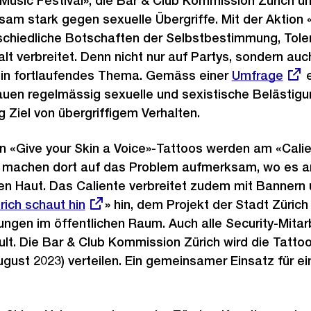
 Music Festival», die Bar & Club Kommission Zürich un
m stark gegen sexuelle Übergriffe. Mit der Aktion «
schiedliche Botschaften der Selbstbestimmung, Tol
t verbreitet. Denn nicht nur auf Partys, sondern auch
 ein fortlaufendes Thema. Gemäss einer
Externer
Umfrage
e
rauen regelmässig sexuelle und sexistische Belästig
Link:
 Ziel von übergriffigem Verhalten.
 «Give your Skin a Voice»-Tattoos werden am «Calie
 Sie machen dort auf das Problem aufmerksam, wo es 
ten Haut. Das Caliente verbreitet zudem mit Bannern 
terner
rich schaut hin
» hin, dem Projekt der Stadt Züric
ungen im öffentlichen Raum. Auch alle Security-Mita
nk:
t. Die Bar & Club Kommission Zürich wird die Tattoo
ugust 2023) verteilen. Ein gemeinsamer Einsatz für ei