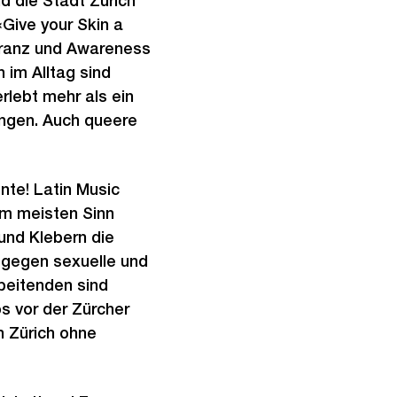
d die Stadt Zürich
Give your Skin a
eranz und Awareness
 im Alltag sind
rlebt mehr als ein
ungen. Auch queere
nte! Latin Music
am meisten Sinn
und Klebern die
h gegen sexuelle und
rbeitenden sind
s vor der Zürcher
n Zürich ohne