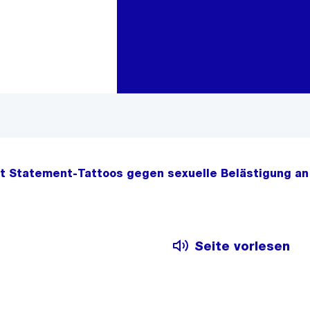
Zur Bereichsauswahl
Zum Inhalt
it Statement-Tattoos gegen sexuelle Belästigung a
Seite vorlesen