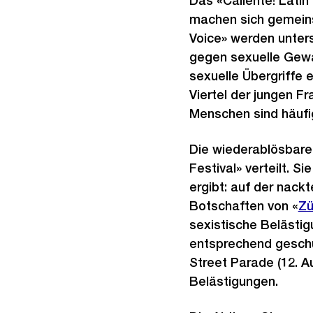
Das «Caliente! Latin
machen sich gemeinsa
Voice» werden unter
gegen sexuelle Gewal
sexuelle Übergriffe
Viertel der jungen F
Menschen sind häufig
Die wiederablösbaren
Festival» verteilt.
ergibt: auf der nack
Botschaften von «
Ex
Zü
sexistische Belästig
Li
entsprechend geschul
Street Parade (12. A
Belästigungen.