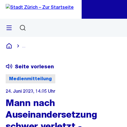
Zu
Zu
Sprunglink
Navigation
Menü
Suchen
M
öf
...
Blende alle Breadcrumbs ein
Deutsch
Seite vorlesen
Medienmitteilung
24. Juni 2023, 14.05 Uhr
Mann nach
Auseinandersetzung
schwer verletzt -