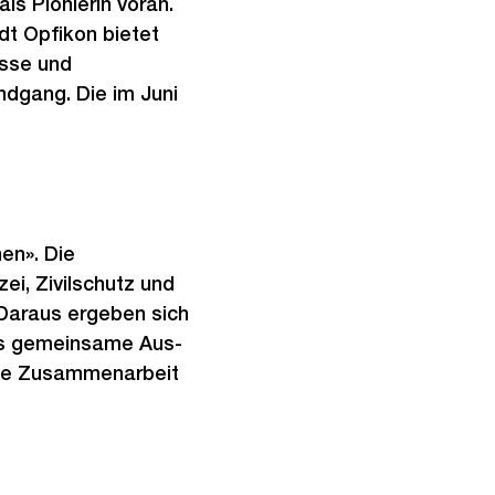
ls Pionierin voran.
t Opfikon bietet
ässe und
ndgang. Die im Juni
en». Die
ei, Zivilschutz und
Daraus ergeben sich
Das gemeinsame Aus-
ose Zusammenarbeit