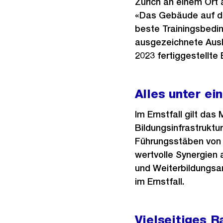
Zürich an einem Ort a
«Das Gebäude auf d
beste Trainingsbedi
ausgezeichnete Ausbi
2023 fertiggestellte
Alles unter e
Im Ernstfall gilt da
Bildungsinfrastruktur
Führungsstäben von
wertvolle Synergien
und Weiterbildungsa
im Ernstfall.
Vielseitiges