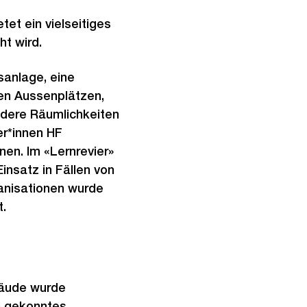
et ein vielseitiges
t wird.
sanlage, eine
ven Aussenplätzen,
ndere Räumlichkeiten
er*innen HF
nen. Im «Lernrevier»
insatz in Fällen von
ganisationen wurde
t.
bäude wurde
in gekonntes