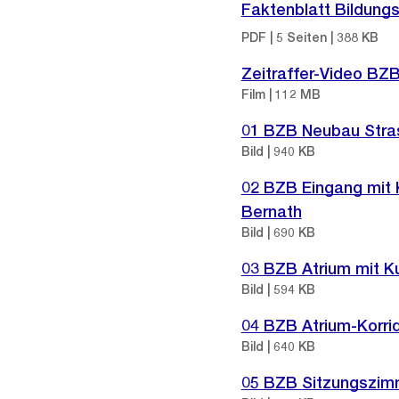
Informationen
Faktenblatt Bildungs
PDF | 5 Seiten | 388 KB
Zeitraffer-Video BZ
Film | 112 MB
01 BZB Neubau Stras
Bild | 940 KB
02 BZB Eingang mit K
Bernath
Bild | 690 KB
03 BZB Atrium mit K
Bild | 594 KB
04 BZB Atrium-Korri
Bild | 640 KB
05 BZB Sitzungszimm