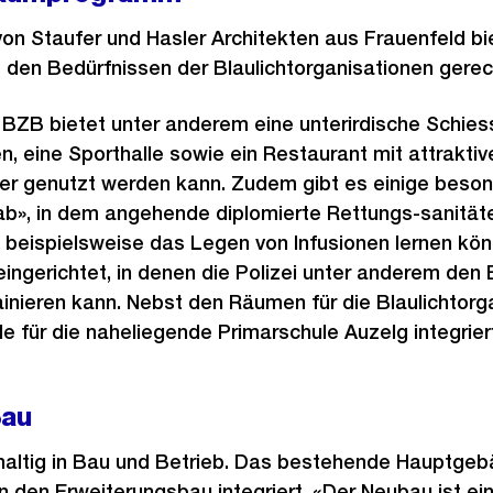
 Staufer und Hasler Architekten aus Frauenfeld biet
en Bedürfnissen der Blaulichtorganisationen gerech
s BZB bietet unter anderem eine unterirdische Schies
, eine Sporthalle sowie ein Restaurant mit attrakti
er genutzt werden kann. Zudem gibt es einige beso
lab», in dem angehende diplomierte Rettungs-sanität
 beispielsweise das Legen von Infusionen lernen kön
gerichtet, in denen die Polizei unter anderem den E
ainieren kann. Nebst den Räumen für die Blaulichtor
e für die naheliegende Primarschule Auzelg integrier
Bau
haltig in Bau und Betrieb. Das bestehende Hauptge
n den Erweiterungsbau integriert. «Der Neubau ist e