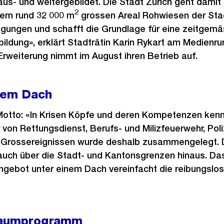
us- und weitergebildet. Die Stadt Zürich geht damit a
2
em rund 32 000 m
grossen Areal Rohwiesen der Stad
ngungen und schafft die Grundlage für eine zeitgem
ldung», erklärt Stadträtin Karin Rykart am Medienru
 Erweiterung nimmt im August ihren Betrieb auf.
inem Dach
s Motto: «In Krisen Köpfe und deren Kompetenzen kenn
 von Rettungsdienst, Berufs- und Milizfeuerwehr, Poliz
 Grossereignissen wurde deshalb zusammengelegt. 
 auch über die Stadt- und Kantonsgrenzen hinaus. 
ngebot unter einem Dach vereinfacht die reibungsl
 Raumprogramm