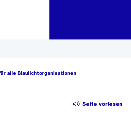
Zur Bereichsauswahl
Zum Inhalt
ür alle Blaulichtorganisationen
Seite vorlesen