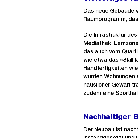
Das neue Gebäude von
Raumprogramm, das d
Die Infrastruktur de
Mediathek, Lernzonen
das auch vom Quarti
wie etwa das «Skill 
Handfertigkeiten wie
wurden Wohnungen ein
häuslicher Gewalt tr
zudem eine Sporthall
Nachhaltiger 
Der Neubau ist nach
instandgesetzt und i