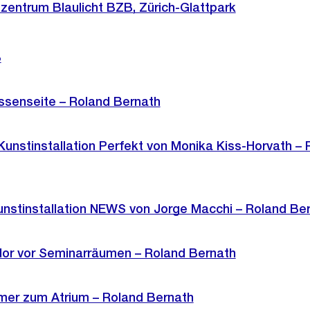
zentrum Blaulicht BZB, Zürich-Glattpark
B
senseite – Roland Bernath
unstinstallation Perfekt von Monika Kiss-Horvath – 
unstinstallation NEWS von Jorge Macchi – Roland Be
dor vor Seminarräumen – Roland Bernath
er zum Atrium – Roland Bernath