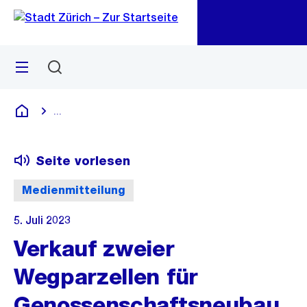
Zu
Zu
Sprunglink
Navigation
Menü
Suchen
M
öf
...
Blende alle Breadcrumbs ein
Deutsch
Seite vorlesen
Medienmitteilung
5. Juli 2023
Verkauf zweier
Wegparzellen für
Genossenschaftsneubau