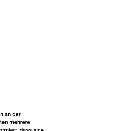
n an der
kten mehrere
ormiert, dass eine