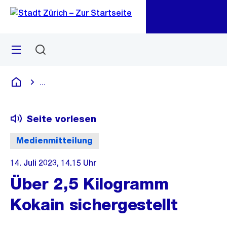
Zu
Zu
Sprunglink
Navigation
Menü
Suchen
M
öf
...
Blende alle Breadcrumbs ein
Deutsch
Seite vorlesen
Medienmitteilung
14. Juli 2023, 14.15 Uhr
Über 2,5 Kilogramm
Kokain sichergestellt