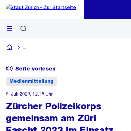
Zu
Zu
Sprunglink
Navigation
Menü
Suchen
M
öf
...
Blende alle Breadcrumbs ein
Deutsch
Seite vorlesen
Medienmitteilung
8. Juli 2023, 12.18 Uhr
Zürcher Polizeikorps
gemeinsam am Züri
Fascht 2023 im Einsatz