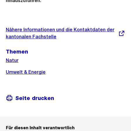
hinauszuführen.
Weitere
Informationen
Externer
Nähere Informationen und die Kontaktdaten der
Link:
kantonalen Fachstelle
Themen
Natur
Umwelt & Energie
Seite drucken
Für diesen Inhalt verantwortlich