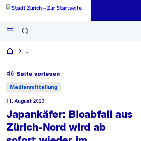
Zu
Zu
Sprunglink
Navigation
Menü
Suchen
M
öf
...
Blende alle Breadcrumbs ein
Deutsch
Seite vorlesen
Medienmitteilung
11. August 2023
Japankäfer: Bioabfall aus
Zürich-Nord wird ab
sofort wieder im