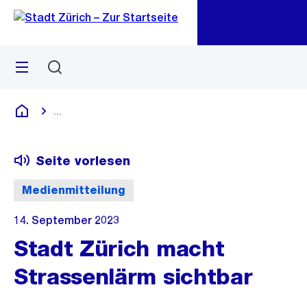
Zu
Zu
Sprunglink
Navigation
Menü
Suchen
M
öf
...
Blende alle Breadcrumbs ein
Deutsch
Seite vorlesen
Medienmitteilung
14. September 2023
Stadt Zürich macht
Strassenlärm sichtbar