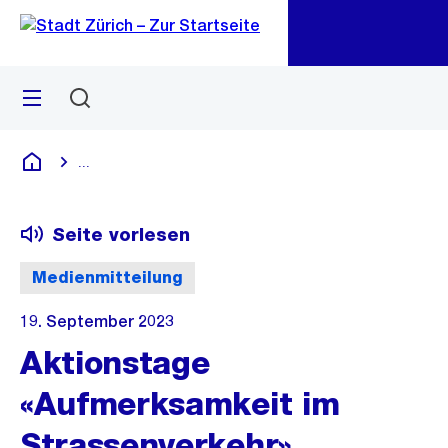
Zu
Zu
Sprunglink
Navigation
Menü
Suchen
M
öf
...
Blende alle Breadcrumbs ein
Deutsch
Seite vorlesen
Medienmitteilung
19. September 2023
Aktionstage
«Aufmerksamkeit im
Strassenverkehr»