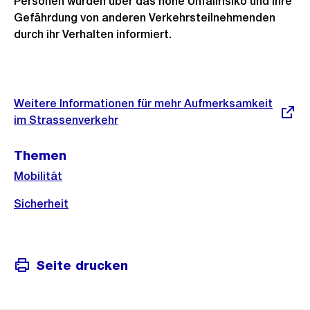
Personen wurden über das hohe Unfallrisiko und ihre
Gefährdung von anderen Verkehrsteilnehmenden
durch ihr Verhalten informiert.
Weitere
Informationen
Externer
Weitere Informationen für mehr Aufmerksamkeit
Link:
im Strassenverkehr
Themen
Mobilität
Sicherheit
Seite drucken