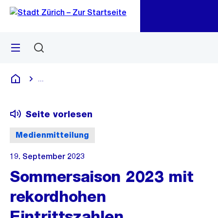
Zu
Zu
Sprunglink
Navigation
Menü
Suchen
M
öf
...
Blende alle Breadcrumbs ein
Deutsch
Seite vorlesen
Medienmitteilung
19. September 2023
Sommersaison 2023 mit
rekordhohen
Eintrittszahlen