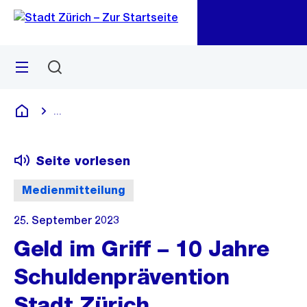
Zu
Zu
Sprunglink
Navigation
Menü
Suchen
M
öf
...
Blende alle Breadcrumbs ein
Deutsch
Seite vorlesen
Medienmitteilung
25. September 2023
Geld im Griff – 10 Jahre
Schuldenprävention
Stadt Zürich