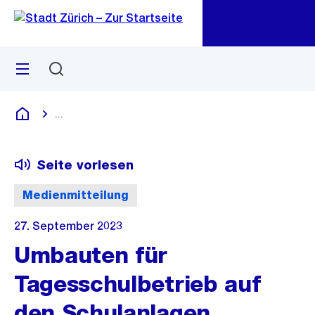
Zu
Zu
Sprunglink
Navigation
Menü
Suchen
M
öf
...
Blende alle Breadcrumbs ein
Deutsch
Seite vorlesen
Medienmitteilung
27. September 2023
Umbauten für
Tagesschulbetrieb auf
den Schulanlagen