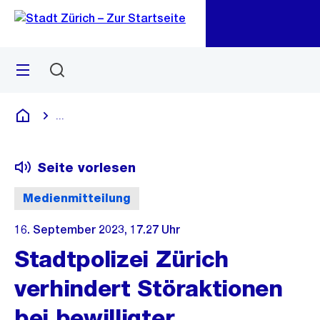
Zu
Zu
Sprunglink
Navigation
Menü
Suchen
M
öf
...
Blende alle Breadcrumbs ein
Deutsch
Seite vorlesen
Medienmitteilung
16. September 2023, 17.27 Uhr
Stadtpolizei Zürich
verhindert Störaktionen
bei bewilligter