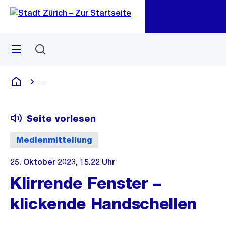
Zu
Zu
Sprunglink
Navigation
Menü
Suchen
M
öf
...
Blende alle Breadcrumbs ein
Deutsch
Seite vorlesen
Medienmitteilung
25. Oktober 2023, 15.22 Uhr
Klirrende Fenster –
klickende Handschellen