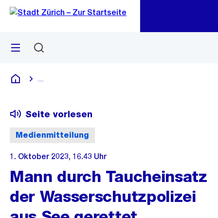
Zu
Zu
Sprunglink
Navigation
Menü
Suchen
M
öf
...
Blende alle Breadcrumbs ein
Deutsch
Seite vorlesen
Medienmitteilung
1. Oktober 2023, 16.43 Uhr
Mann durch Taucheinsatz
der Wasserschutzpolizei
aus See gerettet