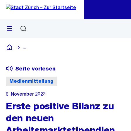
Zu
Zu
Sprunglink
Navigation
Menü
Suchen
M
öf
...
Blende alle Breadcrumbs ein
Deutsch
Seite vorlesen
Medienmitteilung
6. November 2023
Erste positive Bilanz zu
den neuen
Arbeitsmarktstipendien