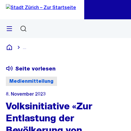
Zu
Zu
Sprunglink
Navigation
Menü
Suchen
M
öf
...
Blende alle Breadcrumbs ein
Deutsch
Seite vorlesen
Medienmitteilung
8. November 2023
Volksinitiative «Zur
Entlastung der
Bevölkerung von