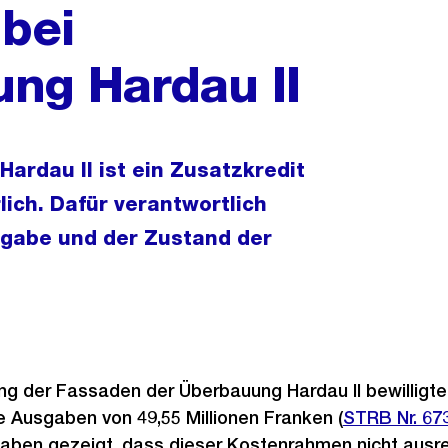
bei
ng Hardau II
ardau II ist ein Zusatzkredit
lich. Dafür verantwortlich
rgabe und der Zustand der
ng der Fassaden der Überbauung Hardau II bewilligte
 Ausgaben von 49,55 Millionen Franken (
Externer
STRB Nr. 67
aben gezeigt, dass dieser Kostenrahmen nicht ausre
Link: