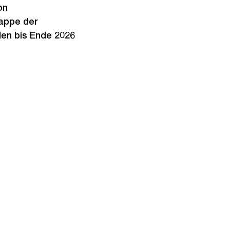
on
tappe der
len bis Ende 2026