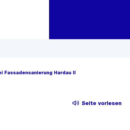
Zur Bereichsauswahl
Zum Inhalt
i Fassadensanierung Hardau II
Seite vorlesen