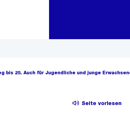
Zur Bereichsauswahl
Zum Inhalt
ieg bis 25. Auch für Jugendliche und junge Erwachs
Seite vorlesen