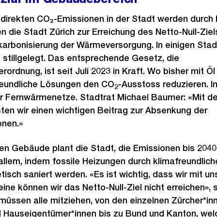
direkten CO₂-Emissionen in der Stadt werden durch 
en die Stadt Zürich zur Erreichung des Netto-Null-Ziel
ekarbonisierung der Wärmeversorgung. In einigen St
stillgelegt. Das entsprechende Gesetz, die
rdnung, ist seit Juli 2023 in Kraft. Wo bisher mit Ö
freundliche Lösungen den CO
-Ausstoss reduzieren. 
2
r Fernwärmenetze. Stadtrat Michael Baumer: «Mit 
ten wir einen wichtigen Beitrag zur Absenkung der
nen.»
en Gebäude plant die Stadt, die Emissionen bis 204
 allem, indem fossile Heizungen durch klimafreundlich
sch saniert werden. «Es ist wichtig, dass wir mit 
eine können wir das Netto-Null-Ziel nicht erreichen»,
üssen alle mitziehen, von den einzelnen Zürcher*inn
 Hauseigentümer*innen bis zu Bund und Kanton, welc