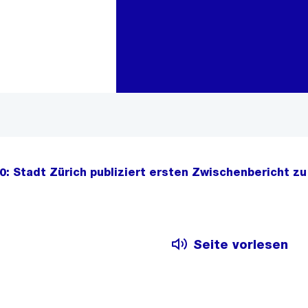
Zur Bereichsauswahl
Zum Inhalt
40: Stadt Zürich publiziert ersten Zwischenbericht zu
Seite vorlesen