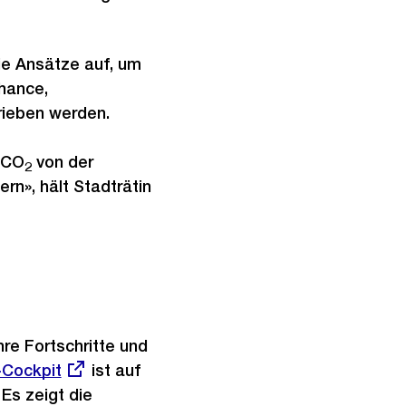
die Ansätze auf, um
Chance,
rieben werden.
s CO
von der
2
n», hält Stadträtin
hre Fortschritte und
-Cockpit
ist auf
 Es zeigt die