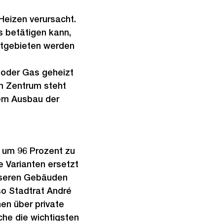
Heizen verursacht.
s betätigen kann,
adtgebieten werden
l oder Gas geheizt
Im Zentrum steht
dem Ausbau der
0 um 96 Prozent zu
e Varianten ersetzt
unseren Gebäuden
 so Stadtrat André
en über private
he die wichtigsten