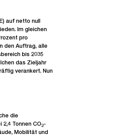
) auf netto null
ieden. Im gleichen
Prozent pro
 den Auftrag, alle
bereich bis 2035
chen das Zieljahr
räftig verankert. Nun
che die
ei 2,4 Tonnen CO
-
2
ude, Mobilität und