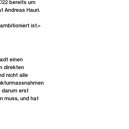
022 bereits um
t Andreas Hauri.
mbitioniert ist.»
tadt einen
n direkten
d nicht alle
strukturmassnahmen
h darum erst
en muss, und hat