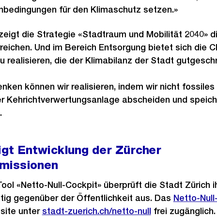
bedingungen für den Klimaschutz setzen.»
 zeigt die Strategie «Stadtraum und Mobilität 2040» 
rreichen. Und im Bereich Entsorgung bietet sich die 
 realisieren, die der Klimabilanz der Stadt gutgesch
enken können wir realisieren, indem wir nicht fossile
r Kehrichtverwertungsanlage abscheiden und speicher
.
igt Entwicklung der Zürcher
missionen
ool «Netto-Null-Cockpit» überprüft die Stadt Zürich i
itig gegenüber der Öffentlichkeit aus. Das
Externer
Netto-Null
site unter
stadt-zuerich.ch/netto-null
frei zugänglich.
Link: