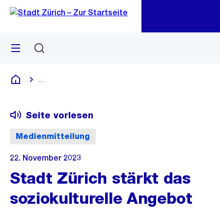
Zu
Zu
Sprunglink
Navigation
Menü
Suchen
M
öf
...
Blende alle Breadcrumbs ein
Deutsch
Seite vorlesen
Medienmitteilung
22. November 2023
Stadt Zürich stärkt das
soziokulturelle Angebot