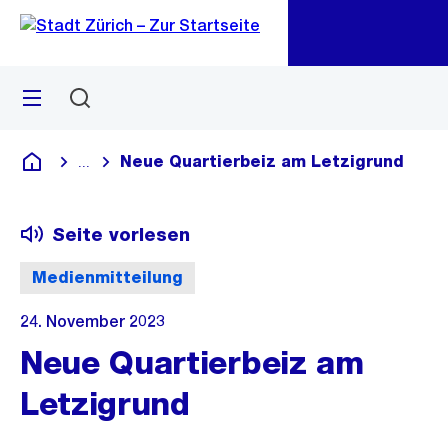
Zu
Zu
Sprunglink
Navigation
Menü
Suchen
M
öf
Neue Quartierbeiz am Letzigrund
...
Blende alle Breadcrumbs ein
Deutsch
Seite vorlesen
Medienmitteilung
24. November 2023
Neue Quartierbeiz am
Letzigrund