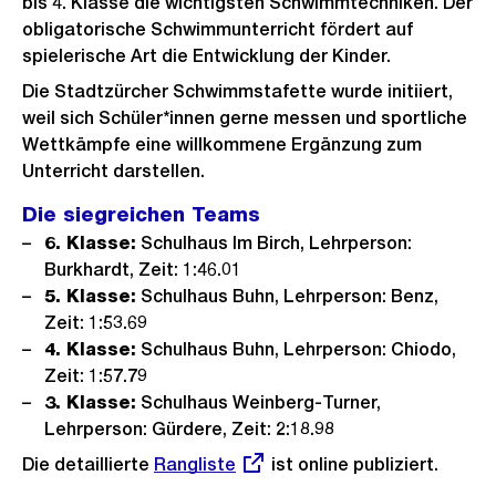
bis 4. Klasse die wichtigsten Schwimmtechniken. Der
obligatorische Schwimmunterricht fördert auf
spielerische Art die Entwicklung der Kinder.
Die Stadtzürcher Schwimmstafette wurde initiiert,
weil sich Schüler*innen gerne messen und sportliche
Wettkämpfe eine willkommene Ergänzung zum
Unterricht darstellen.
Die siegreichen Teams
6. Klasse:
Schulhaus Im Birch, Lehrperson:
Burkhardt, Zeit: 1:46.01
5. Klasse:
Schulhaus Buhn, Lehrperson: Benz,
Zeit: 1:53.69
4. Klasse:
Schulhaus Buhn, Lehrperson: Chiodo,
Zeit: 1:57.79
3. Klasse:
Schulhaus Weinberg-Turner,
Lehrperson: Gürdere, Zeit: 2:18.98
Die detaillierte
Externer
Rangliste
ist online publiziert.
Link: