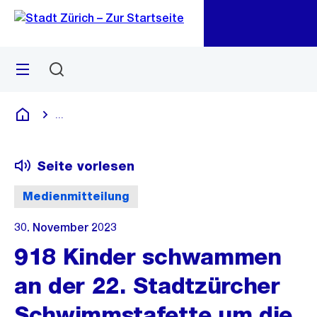
Zu
Zu
Sprunglink
Navigation
Menü
Suchen
M
öf
...
Blende alle Breadcrumbs ein
Deutsch
Seite vorlesen
Medienmitteilung
30. November 2023
918 Kinder schwammen
an der 22. Stadtzürcher
Schwimmstafette um die