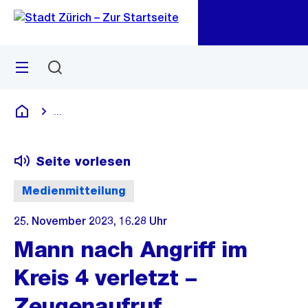
Zu
Zu
Sprunglink
Navigation
Menü
Suchen
M
öf
...
Blende alle Breadcrumbs ein
Deutsch
Seite vorlesen
Medienmitteilung
25. November 2023, 16.28 Uhr
Mann nach Angriff im
Kreis 4 verletzt –
Zeugenaufruf