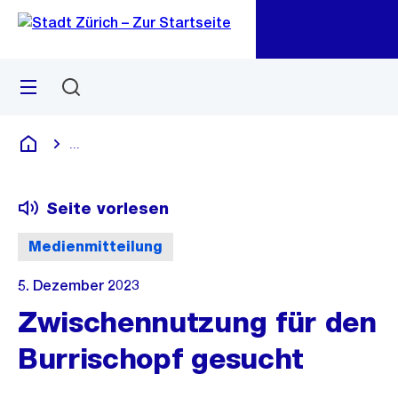
Zu
Zu
Sprunglink
Navigation
Menü
Suchen
M
öf
...
Blende alle Breadcrumbs ein
Deutsch
Seite vorlesen
Medienmitteilung
5. Dezember 2023
Zwischennutzung für den
Burrischopf gesucht