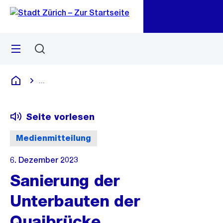
Zu
Zu
Sprunglink
Navigation
Menü
Suchen
M
öf
...
Blende alle Breadcrumbs ein
Deutsch
Seite vorlesen
Medienmitteilung
6. Dezember 2023
Sanierung der
Unterbauten der
Quaibrücke