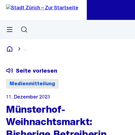
Zu
Zu
Sprunglink
Navigation
Menü
Suchen
M
öf
...
Blende alle Breadcrumbs ein
Deutsch
Seite vorlesen
Medienmitteilung
11. Dezember 2023
Münsterhof-
Weihnachtsmarkt:
Bisherige Betreiberin