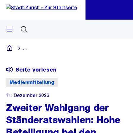
Zu
Zu
Sprunglink
Navigation
Menü
Suchen
M
öf
...
Blende alle Breadcrumbs ein
Deutsch
Seite vorlesen
Medienmitteilung
11. Dezember 2023
Zweiter Wahlgang der
Ständeratswahlen: Hohe
Beteiligung bei den