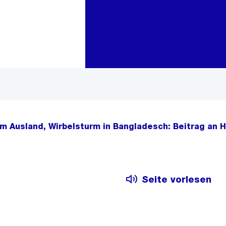
Zur Bereichsauswahl
Zum Inhalt
im Ausland, Wirbelsturm in Bangladesch: Beitrag an 
Seite vorlesen