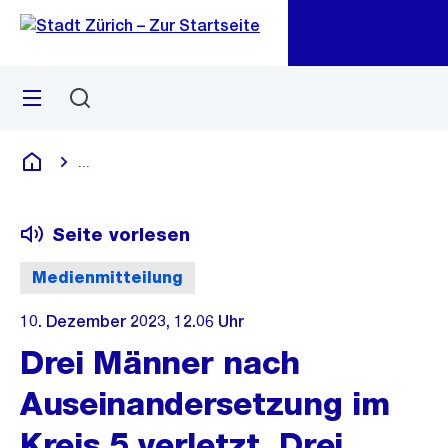
Zu
Zu
Sprunglink
Navigation
Menü
Suchen
M
öf
...
Blende alle Breadcrumbs ein
Deutsch
Seite vorlesen
Medienmitteilung
10. Dezember 2023, 12.06 Uhr
Drei Männer nach
Auseinandersetzung im
Kreis 5 verletzt. Drei