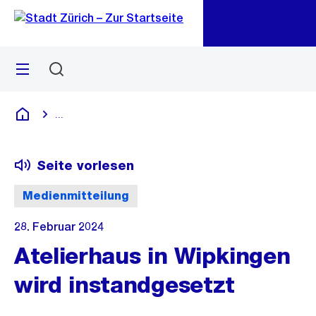
Zu
Zu
Sprunglink
Navigation
Menü
Suchen
M
öf
...
Blende alle Breadcrumbs ein
Deutsch
Seite vorlesen
Medienmitteilung
28. Februar 2024
Atelierhaus in Wipkingen
wird instandgesetzt