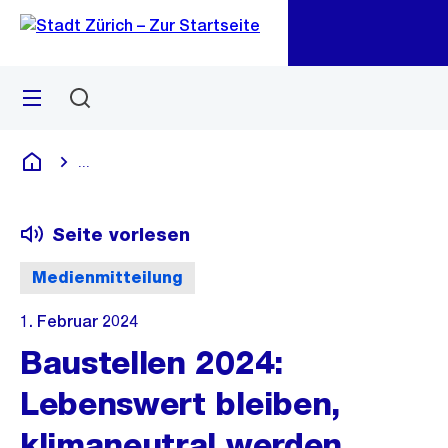
Zu
Zu
Sprunglink
Navigation
Menü
Suchen
M
öf
...
Blende alle Breadcrumbs ein
Deutsch
Seite vorlesen
Medienmitteilung
1. Februar 2024
Baustellen 2024:
Lebenswert bleiben,
klimaneutral werden