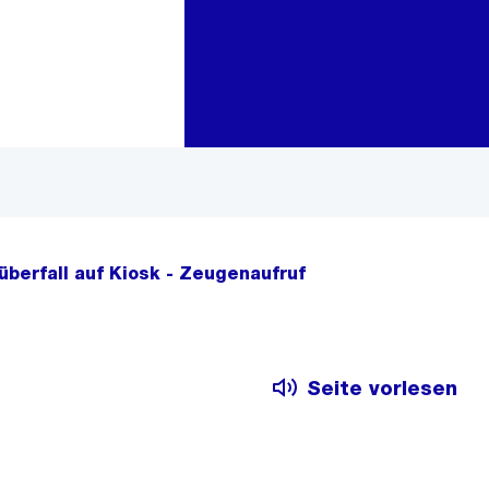
Zur Bereichsauswahl
Zum Inhalt
berfall auf Kiosk - Zeugenaufruf
Seite vorlesen