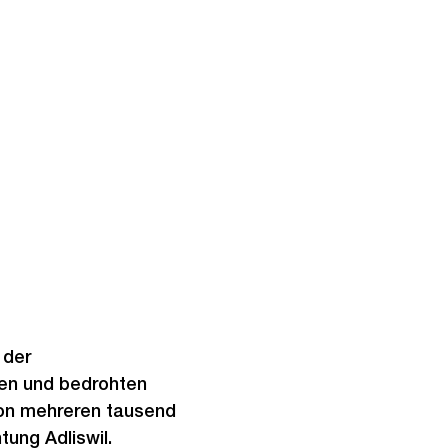
 der
fen und bedrohten
von mehreren tausend
ung Adliswil.