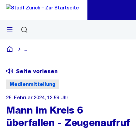
Zu
Zu
Sprunglink
Navigation
Menü
Suchen
M
öf
...
Blende alle Breadcrumbs ein
Deutsch
Seite vorlesen
Medienmitteilung
25. Februar 2024, 12.59 Uhr
Mann im Kreis 6
überfallen - Zeugenaufruf