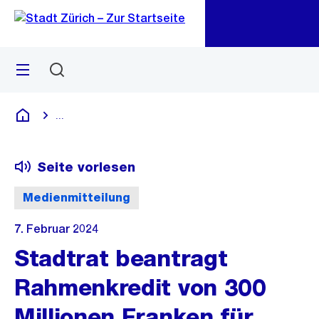
Zu
Zu
Sprunglink
Navigation
Menü
Suchen
M
öf
...
Blende alle Breadcrumbs ein
Deutsch
Seite vorlesen
Medienmitteilung
7. Februar 2024
Stadtrat beantragt
Rahmenkredit von 300
Millionen Franken für