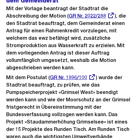
dem Gemeinderat
Mit der Vorlage beantragt der Stadtrat die
Abschreibung der Motion (
Externer
GR Nr. 2022/288
), die
den Stadtrat beauftragt, dem Gemeinderat einen
Link:
Antrag für einen Rahmenkredit vorzulegen, mit
welchem das ewz befähigt wird, zusätzliche
Stromproduktion aus Wasserkraft zu erzielen. Mit
dem vorliegenden Antrag ist dieser Auftrag
vollumfänglich umgesetzt, weshalb die Motion
abgeschrieben werden kann.
Mit dem Postulat (
Externer
GR Nr. 1996/100
) wurde der
Stadtrat beauftragt, zu prüfen, wie das
Link:
Pumpspeicherprojekt «Grimsel West» beendigt
werden kann und wie der Moorschutz an der Grimsel
fristgerecht in Übereinstimmung mit der
Bundesverfassung vollzogen werden kann. Das
Projekt «Staudammerhöhung Grimselsee» ist eines
der 15 Projekte des Runden Tisch. Am Runden Tisch
waren auch die wichtigsten Umweltverbände