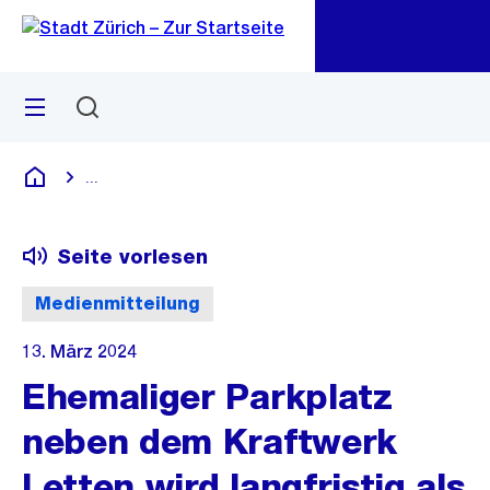
Zu
Zu
Sprunglink
Navigation
Menü
Suchen
M
öf
...
Blende alle Breadcrumbs ein
Deutsch
Seite vorlesen
Medienmitteilung
13. März 2024
Ehemaliger Parkplatz
neben dem Kraftwerk
Letten wird langfristig als