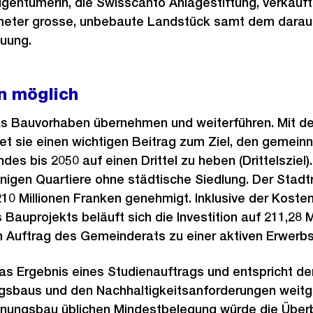
Eigentümerin, die Swisscanto Anlagestiftung, verkauft
eter grosse, unbebaute Landstück samt dem darauf
uung.
n möglich
s Bauvorhaben übernehmen und weiterführen. Mit der
t sie einen wichtigen Beitrag zum Ziel, den gemeinn
s bis 2050 auf einen Drittel zu heben (Drittelsziel)
nigen Quartiere ohne städtische Siedlung. Der Stadt
10 Millionen Franken genehmigt. Inklusive der Kosten
 Bauprojekts beläuft sich die Investition auf 211,28 M
m Auftrag des Gemeinderats zu einer aktiven Erwerbst
das Ergebnis eines Studienauftrags und entspricht d
gsbaus und den Nachhaltigkeitsanforderungen weit
ungsbau üblichen Mindestbelegung würde die Übe