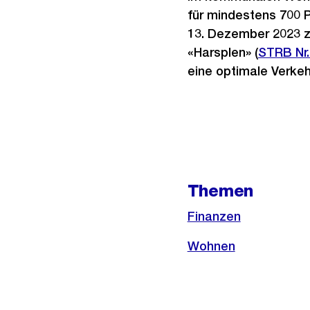
für mindestens 700 
13. Dezember 2023 z
«Harsplen» (
Externer
STRB Nr.
eine optimale Verkeh
Link:
Weitere
Informationen
Themen
Finanzen
Wohnen