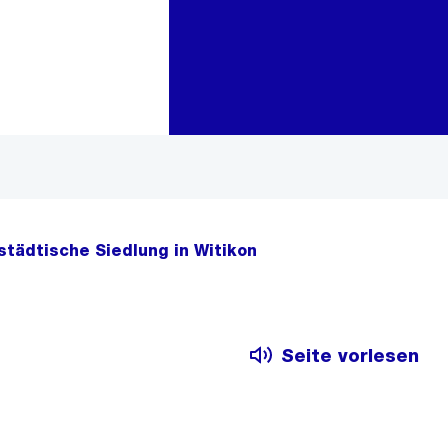
Zur Bereichsauswahl
Zum Inhalt
 städtische Siedlung in Witikon
Seite vorlesen