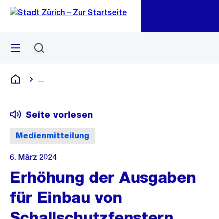
Zu
Zu
Sprunglink
Navigation
Menü
Suchen
M
öf
...
Blende alle Breadcrumbs ein
Deutsch
Seite vorlesen
Medienmitteilung
6. März 2024
Erhöhung der Ausgaben
für Einbau von
Schallschutzfenstern