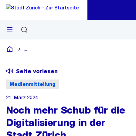
Zu
Zu
Sprunglink
Navigation
Menü
Suchen
M
öf
...
Blende alle Breadcrumbs ein
Deutsch
Seite vorlesen
Medienmitteilung
21. März 2024
Noch mehr Schub für die
Digitalisierung in der
Stadt Zürich