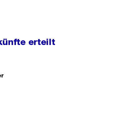
ünfte erteilt
er