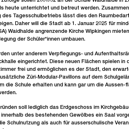
ls heute unterrichtet und betreut werden. Zusammen 
g des Tagesschulbetriebs lässt dies den Raumbeda
eigen. Daher will die Stadt ab 1. Januar 2025 für min
(SA) Waidhalde angrenzende Kirche Wipkingen mieten 
legung der Schüler*innen umbauen.
den unter anderem Verpflegungs- und Aufenthaltsräu
halle eingerichtet. Diese neuen Flächen spielen in
zimmer frei und ermöglichen es der Stadt, den erwa
usätzliche Züri-Modular-Pavillons auf dem Schulgel
um die Schule erhalten und kann gar um die Aussen-f
werden.
ründen soll lediglich das Erdgeschoss im Kirchgebäu
 innerhalb des bestehenden Gewölbes ein Saal vorg
ie Schulnutzung als auch für ausserschulische Veran