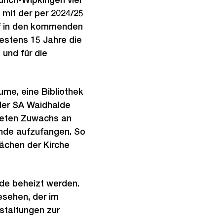
mit der per 2024/25
rf in den kommenden
destens 15 Jahre die
und für die
me, eine Bibliothek
 der SA Waidhalde
rteten Zuwachs an
ände aufzufangen. So
lächen der Kirche
de beheizt werden.
esehen, der im
staltungen zur