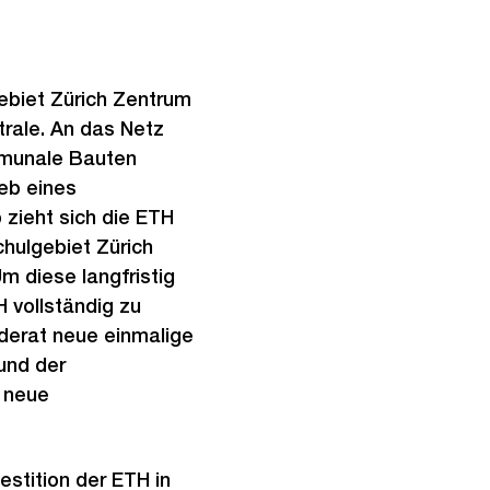
ebiet Zürich Zentrum
rale. An das Netz
mmunale Bauten
eb eines
zieht sich die ETH
hulgebiet Zürich
 diese langfristig
 vollständig zu
derat neue einmalige
und der
 neue
estition der ETH in