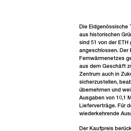
Die Eidgenössische 
aus historischen Gr
sind 51 von der ETH
angeschlossen. Der E
Fernwärmenetzes geh
aus dem Geschäft zu
Zentrum auch in Zuk
sicherzustellen, bea
übernehmen und weit
Ausgaben von 10,1 Mi
Lieferverträge. Für
wiederkehrende Ausg
Der Kaufpreis berücks