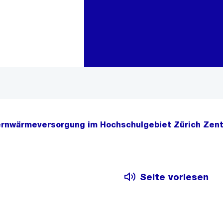
Zur Bereichsauswahl
Zum Inhalt
rnwärmeversorgung im Hochschulgebiet Zürich Zentr
Seite vorlesen