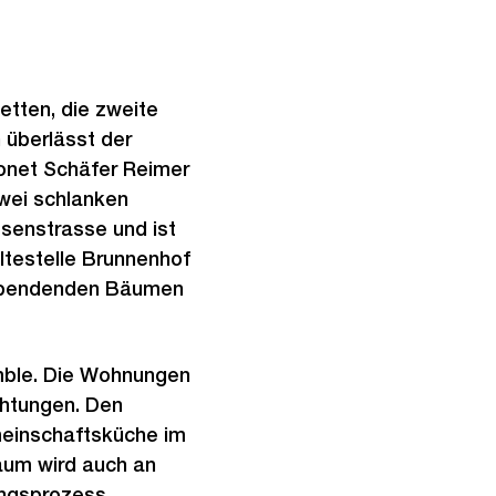
etten, die zweite
 überlässt der
Donet Schäfer Reimer
zwei schlanken
enstrasse und ist
ltestelle Brunnenhof
enspendenden Bäumen
mble. Die Wohnungen
chtungen. Den
einschaftsküche im
aum wird auch an
ungsprozess