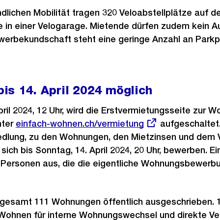
dlichen Mobilität tragen 320 Veloabstellplätze auf d
e in einer Velogarage. Mietende dürfen zudem kein Au
rbekundschaft steht eine geringe Anzahl an Parkp
is 14. April 2024 möglich
ril 2024, 12 Uhr, wird die Erstvermietungsseite zur 
nter
Externer
einfach-wohnen.ch/vermietung
aufgeschaltet.
iedlung, zu den Wohnungen, den Mietzinsen und dem
Link:
sich bis Sonntag, 14. April 2024, 20 Uhr, bewerben. E
 Personen aus, die die eigentliche Wohnungsbewerbu
sgesamt 111 Wohnungen öffentlich ausgeschrieben.
h Wohnen für interne Wohnungswechsel und direkte V