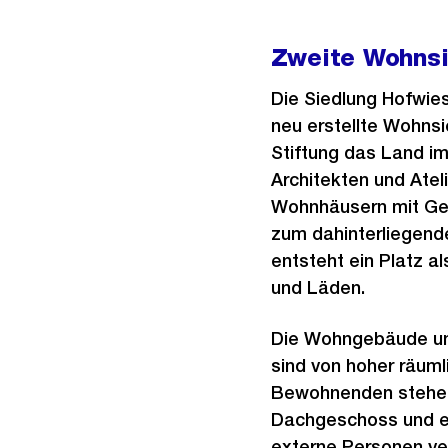
Zweite Wohnsi
Die Siedlung Hofwies
neu erstellte Wohnsi
Stiftung das Land i
Architekten und Atel
Wohnhäusern mit Gew
zum dahinterliegende
entsteht ein Platz 
und Läden.
Die Wohngebäude und
sind von hoher räuml
Bewohnenden stehen
Dachgeschoss und e
externe Personen ve