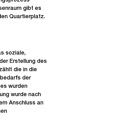
ssenraum gibt es
en Quartierplatz.
s soziale,
er Erstellung des
hlt die in die
mbedarfs der
d es wurden
uung wurde nach
dem Anschluss an
hen