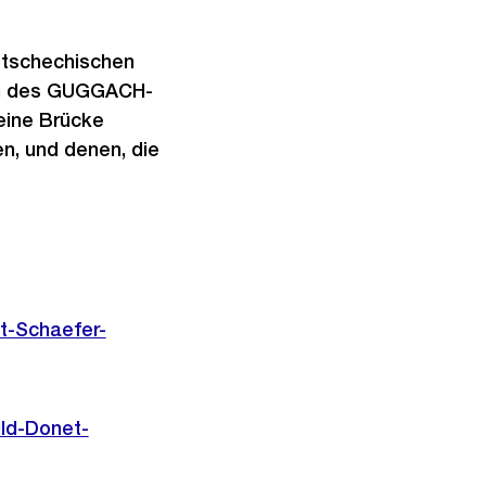
 tschechischen
den des GUGGACH-
eine Brücke
n, und denen, die
t-Schaefer-
ld-Donet-