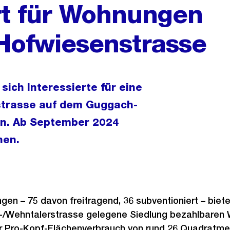
rt für Wohnungen
 Hofwiesenstrasse
sich Interessierte für eine
strasse auf dem Guggach-
en. Ab September 2024
hen.
gen – 75 davon freitragend, 36 subventioniert – biete
/Wehntalerstrasse gelegene Siedlung bezahlbaren 
r Pro-Kopf-Flächenverbrauch von rund 26 Quadratmete