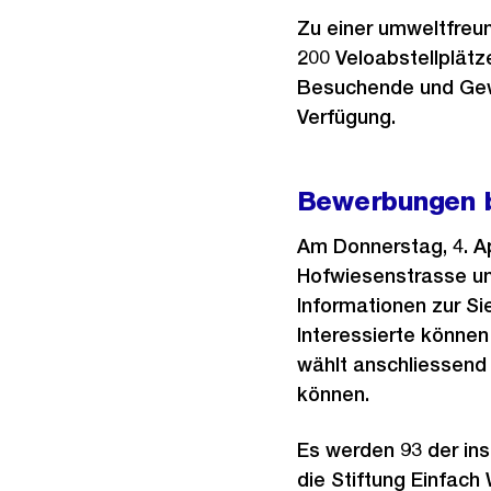
Zu einer umweltfreun
200 Veloabstellplätz
Besuchende und Gewe
Verfügung.
Bewerbungen b
Am Donnerstag, 4. Ap
Hofwiesenstrasse u
Informationen zur S
Interessierte können 
wählt anschliessend
können.
Es werden 93 der in
die Stiftung Einfac