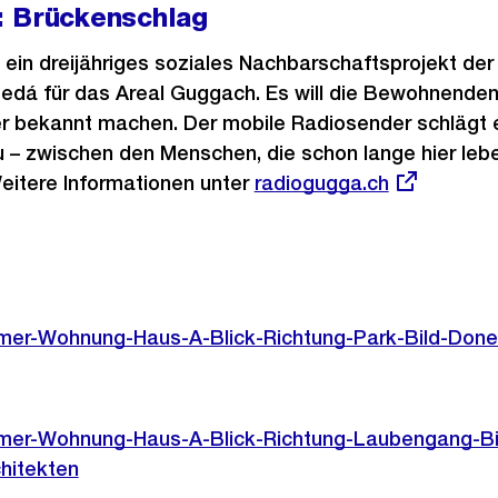
: Brückenschlag
in dreijähriges soziales Nachbarschaftsprojekt der
 Šedá für das Areal Guggach. Es will die Bewohnen
er bekannt machen. Der mobile Radiosender schlägt 
 – zwischen den Menschen, die schon lange hier lebe
Weitere Informationen unter
Externer
radiogugga.ch
Link:
mmer-Wohnung-Haus-A-Blick-Richtung-Park-Bild-Done
mmer-Wohnung-Haus-A-Blick-Richtung-Laubengang-Bi
hitekten