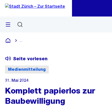
Zu
Zu
Sprunglink
Navigation
Menü
Suchen
M
öf
...
Blende alle Breadcrumbs ein
Deutsch
Seite vorlesen
Medienmitteilung
31. Mai 2024
Komplett papierlos zur
Baubewilligung